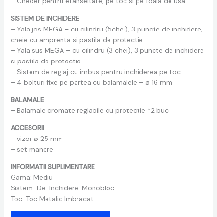
– Cheder pentru etanseitate, pe toc si pe foaia de usa
SISTEM DE INCHIDERE
– Yala jos MEGA – cu cilindru (5chei), 3 puncte de inchidere,
cheie cu amprenta si pastila de protectie.
– Yala sus MEGA – cu cilindru (3 chei), 3 puncte de inchidere
si pastila de protectie
– Sistem de reglaj cu imbus pentru inchiderea pe toc.
– 4 bolturi fixe pe partea cu balamalele – ø 16 mm
BALAMALE
– Balamale cromate reglabile cu protectie *2 buc
ACCESORII
– vizor ø 25 mm
– set manere
INFORMATII SUPLIMENTARE
Gama: Mediu
Sistem-De-Inchidere: Monobloc
Toc: Toc Metalic Imbracat