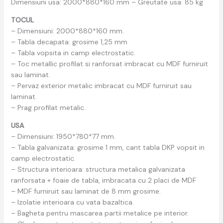
Dimensiuni usa: 2000*880*160 mm – Greutate usa: 85 kg
TOCUL
– Dimensiuni: 2000*880*160 mm.
– Tabla decapata: grosime 1,25 mm
– Tabla vopsita in camp electrostatic.
– Toc metallic profilat si ranforsat imbracat cu MDF furniruit
sau laminat.
– Pervaz exterior metalic imbracat cu MDF furniruit sau
laminat.
– Prag profilat metalic.
USA
– Dimensiuni: 1950*780*77 mm.
– Tabla galvanizata: grosime 1 mm, cant tabla DKP vopsit in
camp electrostatic.
– Structura interioara: structura metalica galvanizata
ranforsata + foaie de tabla, imbracata cu 2 placi de MDF
– MDF furniruit sau laminat de 8 mm grosime.
– Izolatie interioara cu vata bazaltica.
– Bagheta pentru mascarea partii metalice pe interior.