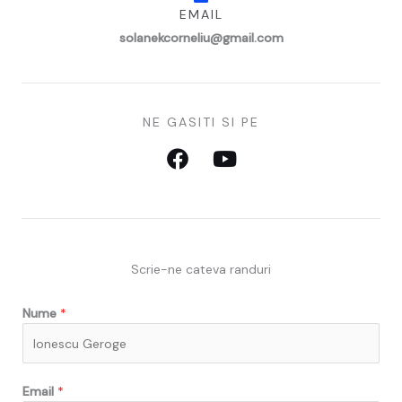
EMAIL
solanekcorneliu@gmail.com
NE GASITI SI PE
F
Y
a
o
c
u
e
t
b
u
o
b
Scrie-ne cateva randuri
o
e
k
Nume
*
Email
*