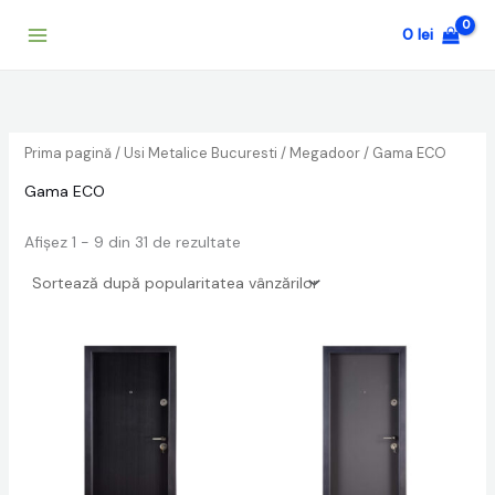
Sortat
Skip
după
0
lei
to
popularitate
content
Prima pagină
/
Usi Metalice Bucuresti
/
Megadoor
/ Gama ECO
Gama ECO
Afișez 1 - 9 din 31 de rezultate