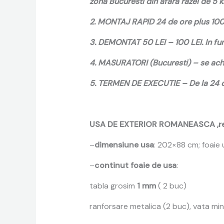
zona Bucuresti din afara razei de 5 km
2. MONTAJ RAPID 24 de ore plus 100 d
3. DEMONTAT 50 LEI – 100 LEI. In fun
4. MASURATORI (Bucuresti) – se achi
5. TERMEN DE EXECUTIE – De la 24 de 
USA DE EXTERIOR ROMANEASCA ,rezis
–
dimensiune usa
: 202×88 cm; foaie 
–
continut foaie de usa
:
tabla grosim
1 mm
( 2 buc)
ranforsare metalica (2 buc), vata min