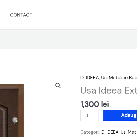
s
CONTACT
D. IDEEA
,
Usi Metalice Buc
Cantitate
Usa
Usa Ideea Ext
Ideea
Exterior
1,300
lei
Ext
Adaugă
201
Categorii:
D. IDEEA
,
Usi Met