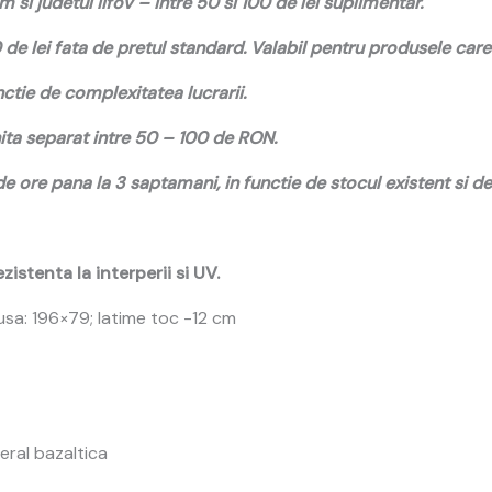
 si judetul Ilfov – intre 50 si 100 de lei suplimentar.
e lei fata de pretul standard. Valabil pentru produsele care 
ctie de complexitatea lucrarii.
ta separat intre 50 – 100 de RON.
ore pana la 3 saptamani, in functie de stocul existent si de 
tenta la interperii si UV.
usa: 196×79; latime toc -12 cm
eral bazaltica