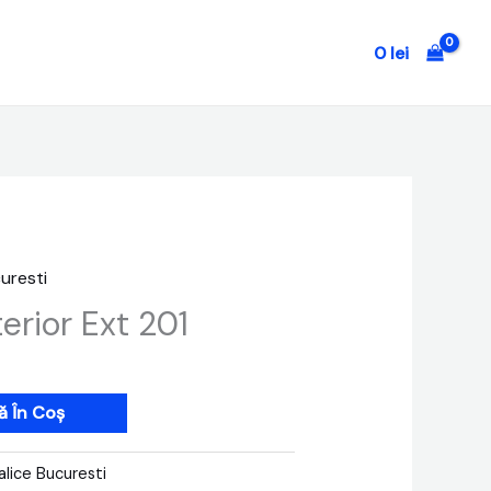
0
lei
uresti
erior Ext 201
 În Coș
alice Bucuresti