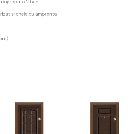
ca ingropata 2 buc
urizat si cheie cu amprenta
ere)