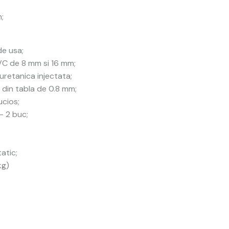
;
de usa;
VC de 8 mm si 16 mm;
uretanica injectata;
, din tabla de 0.8 mm;
ucios;
– 2 buc;
atic;
kg)