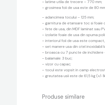
– latime utila de trecere – 770 mm;
– grosimea foii de usa este de 80 mm
– adancimea tocului – 125 mm;
– garnitura de etansare toc si foaie 
– fete de usa, din MDF laminat sau P
– izolatie foaie de usa din spuma poli
– interiorul foii de usa este compact
– set manere usa din otel inoxidabil l
– broasca cu 7 puncte de inchidere 
– balamale: 3 buc;
– vizor cu capac;
– tocul este vopsit in camp electrost
– greutatea usii este de 61,5 kg (+/-1
Produse similare