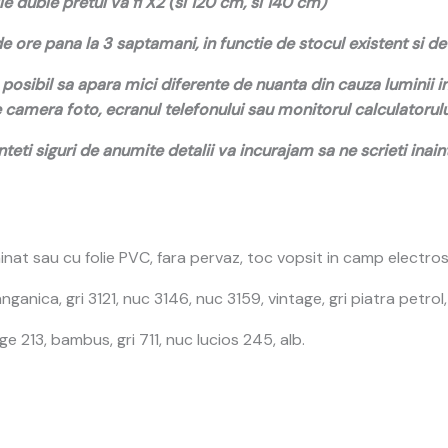
duble pretul va fi X2 (si 120 cm, si 140 cm)
ore pana la 3 saptamani, in functie de stocul existent si de 
e posibil sa apara mici diferente de nuanta din cauza luminii i
de camera foto, ecranul telefonului sau monitorul calculatorulu
nteti siguri de anumite detalii va incurajam sa ne scrieti ina
at sau cu folie PVC, fara pervaz, toc vopsit in camp electros
nganica, gri 3121, nuc 3146, nuc 3159, vintage, gri piatra petrol,
ge 213, bambus, gri 711, nuc lucios 245, alb.