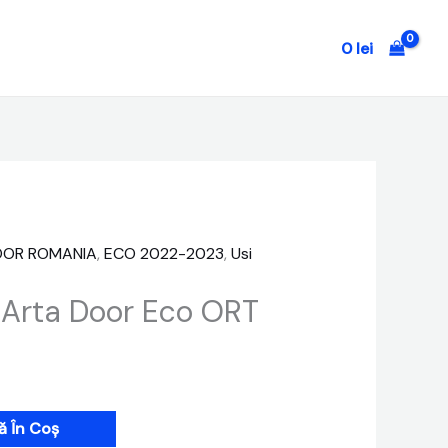
0
lei
DOOR ROMANIA
,
ECO 2022-2023
,
Usi
 Arta Door Eco ORT
 În Coș