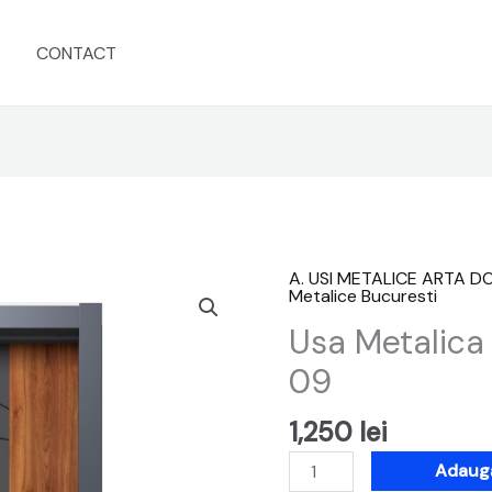
s
CONTACT
A. USI METALICE ARTA 
Cantitate
Metalice Bucuresti
Usa
Usa Metalica
Metalica
Arta
09
Door
Eco
1,250
lei
ORT
Adaugă
09