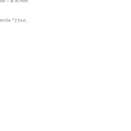
lele – ø 16 mm
ectie *2 buc