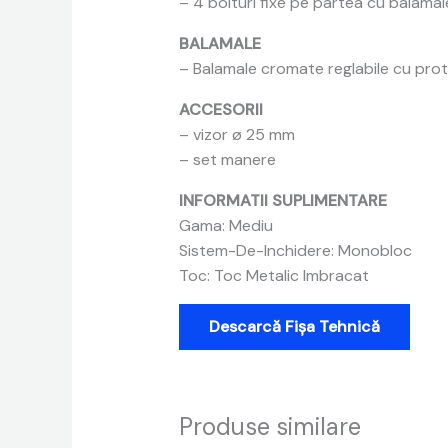
– 4 bolturi fixe pe partea cu balama
BALAMALE
– Balamale cromate reglabile cu prot
ACCESORII
– vizor ø 25 mm
– set manere
INFORMATII SUPLIMENTARE
Gama: Mediu
Sistem-De-Inchidere: Monobloc
Toc: Toc Metalic Imbracat
Descarcă Fișa Tehnică
Produse similare