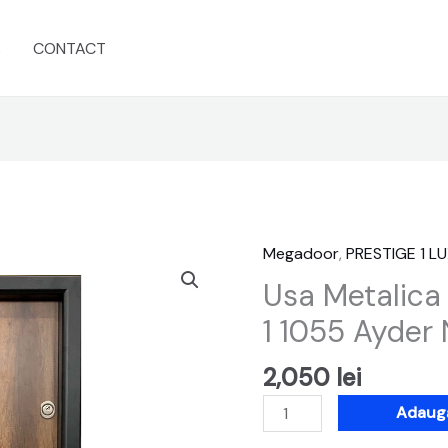
s
CONTACT
Megadoor
,
PRESTIGE 1 L
Cantitate
Usa
Usa Metalica
Metalica
1 1055 Ayder
Mega
Door
2,050
lei
Prestige
1
Adaugă
1055