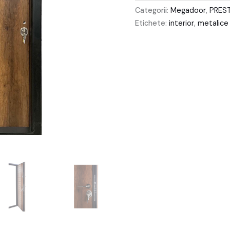
Ayder
Categorii:
Megadoor
,
PREST
Nuc
Etichete:
interior
,
metalice