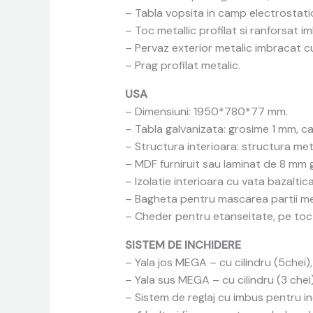
– Tabla vopsita in camp electrostati
– Toc metallic profilat si ranforsat i
– Pervaz exterior metalic imbracat cu
– Prag profilat metalic.
USA
– Dimensiuni: 1950*780*77 mm.
– Tabla galvanizata: grosime 1 mm, c
– Structura interioara: structura met
– MDF furniruit sau laminat de 8 mm 
– Izolatie interioara cu vata bazaltica
– Bagheta pentru mascarea partii met
– Cheder pentru etanseitate, pe toc 
SISTEM DE INCHIDERE
– Yala jos MEGA – cu cilindru (5chei)
– Yala sus MEGA – cu cilindru (3 chei
– Sistem de reglaj cu imbus pentru i