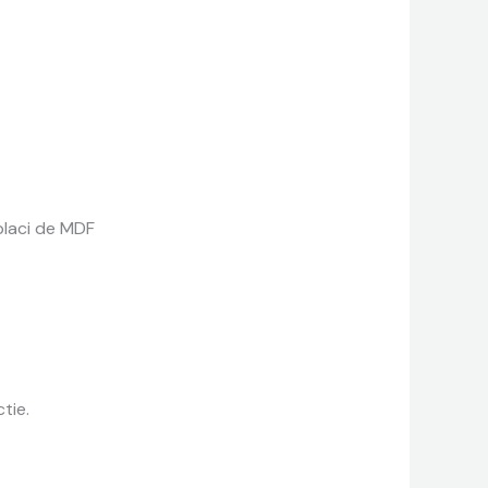
placi de MDF
tie.