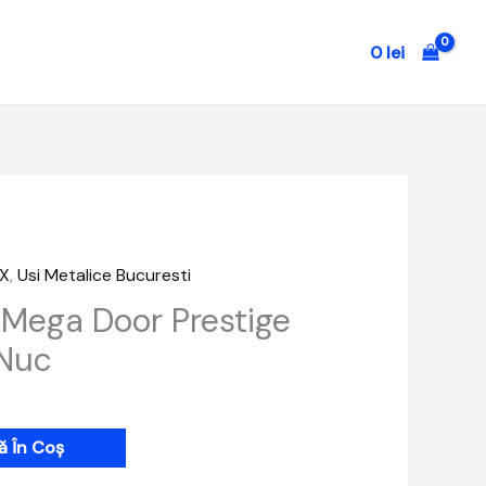
0
lei
UX
,
Usi Metalice Bucuresti
 Mega Door Prestige
 Nuc
 În Coș