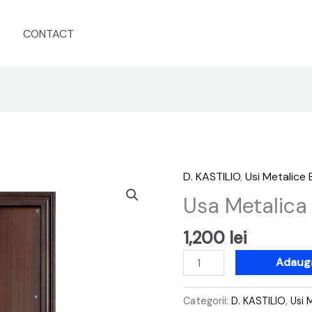
s
CONTACT
D. KASTILIO
,
Usi Metalice 
Cantitate
Usa
Usa Metalica 
Metalica
Kastilio
1,200
lei
KA-
Adaugă
831-
2
Categorii:
D. KASTILIO
,
Usi 