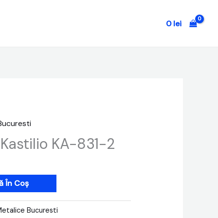
0
lei
Bucuresti
Kastilio KA-831-2
 În Coș
Metalice Bucuresti