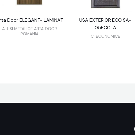
rta Door ELEGANT- LAMINAT
USA EXTERIOR ECO SA-
05ECO-A
A. USI METALICE ARTA DOOR
ROMANIA
C. ECONOMICE