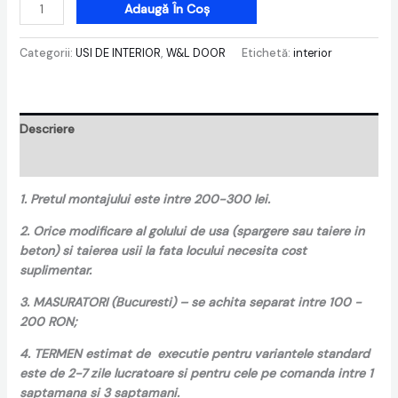
Adaugă În Coș
Categorii:
USI DE INTERIOR
,
W&L DOOR
Etichetă:
interior
Descriere
Recenzii (0)
1. Pretul montajului este intre 200-300 lei.
2. Orice modificare al golului de usa (spargere sau taiere in
beton) si taierea usii la fata locului necesita cost
suplimentar.
3. MASURATORI (Bucuresti) – se achita separat intre 100 -
200 RON;
4. TERMEN estimat de executie pentru variantele standard
este de 2-7 zile lucratoare si pentru cele pe comanda intre 1
saptamana si 3 saptamani.