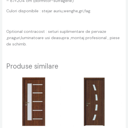
– 87×204 cm (dormitor-sufragerie)
Culori disponibile : stejar auriu,wenghe,gri,fag.
Optional contracost : seturi suplimentare de pervaze
,praguri,luminatoare usi deasupra ,montaj profesional , piese
de schimb.
Produse similare