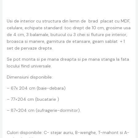
Usi de interior cu structura din lemn de brad placat cu MDF,
celulare, echipate standard: toc drept de 10 cm, grosime usa
de 4 cm, 3 balamale, butucul cu 3 chei si fluture pe interior,
broasca si manere, garnitura de etansare, geam sablat + 1
set de pervaze drepte.
Se pot monta si pe mana dreapta si pe mana stanga la fata
locului fiind universale.
Dimensiuni disponibile:
– 67x 204 cm (baie-debara)
– 77×204 cm (bucatarie )
– 87×204 cm (sufragerie-dormitor).
Culori disponibile: C- stejar auriu, B-wenghe, T-mahont si A-