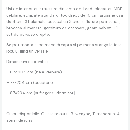
Usi de interior cu structura din lemn de brad placat cu MDF,
celulare, echipate standard: toc drept de 10 cm, grosime usa
de 4 cm, 3 balamale, butucul cu 3 chei si fluture pe interior,
broasca si manere, garnitura de etansare, geam sablat + 1
set de pervaze drepte.
Se pot monta si pe mana dreapta si pe mana stanga la fata
locului fiind universale.
Dimensiuni disponibile:
– 67x 204 cm (baie-debara)
– 77×204 cm (bucatarie )
– 87×204 cm (sufragerie-dormitor).
Culori disponibile: C- stejar auriu, B-wenghe, T-mahont si A-
stejar deschis.