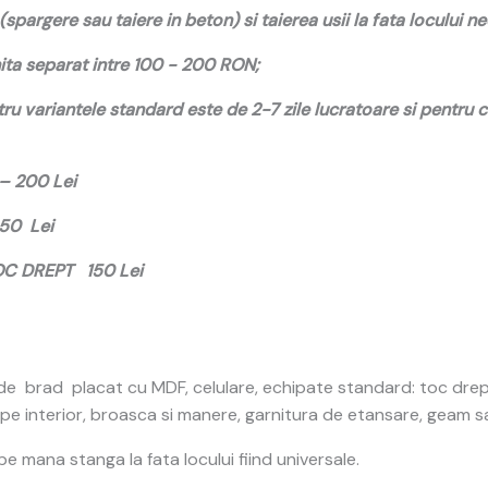
(spargere sau taiere in beton) si taierea usii la fata locului n
ta separat intre 100 - 200 RON;
u variantele standard este de 2-7 zile lucratoare si pentru
 – 200 Lei
250 Lei
TOC DREPT 150 Lei
n de brad placat cu MDF, celulare, echipate standard: toc dre
e pe interior, broasca si manere, garnitura de etansare, geam 
 mana stanga la fata locului fiind universale.