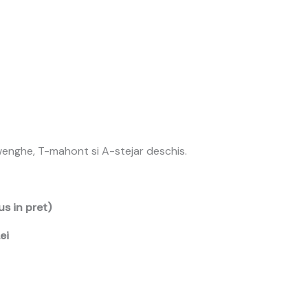
B-wenghe, T-mahont si A-stejar deschis.
us in pret)
ei