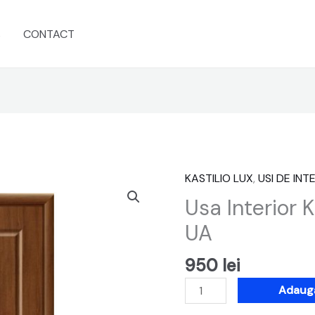
s
CONTACT
KASTILIO LUX
,
USI DE INT
Cantitate
Usa
Usa Interior 
Interior
UA
Kastilio
Lux
950
lei
M-
402-
Adaugă
UA