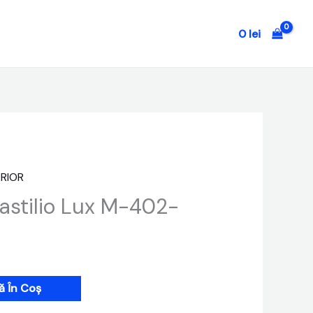
0
lei
ERIOR
Kastilio Lux M-402-
 În Coș