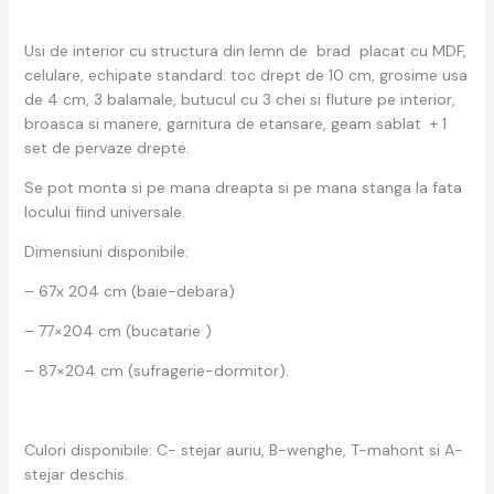
Usi de interior cu structura din lemn de brad placat cu MDF,
celulare, echipate standard: toc drept de 10 cm, grosime usa
de 4 cm, 3 balamale, butucul cu 3 chei si fluture pe interior,
broasca si manere, garnitura de etansare, geam sablat + 1
set de pervaze drepte.
Se pot monta si pe mana dreapta si pe mana stanga la fata
locului fiind universale.
Dimensiuni disponibile:
– 67x 204 cm (baie-debara)
– 77×204 cm (bucatarie )
– 87×204 cm (sufragerie-dormitor).
Culori disponibile: C- stejar auriu, B-wenghe, T-mahont si A-
stejar deschis.