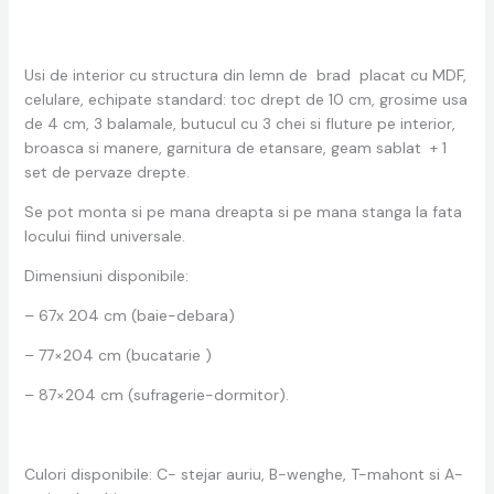
Usi de interior cu structura din lemn de brad placat cu MDF,
celulare, echipate standard: toc drept de 10 cm, grosime usa
de 4 cm, 3 balamale, butucul cu 3 chei si fluture pe interior,
broasca si manere, garnitura de etansare, geam sablat + 1
set de pervaze drepte.
Se pot monta si pe mana dreapta si pe mana stanga la fata
locului fiind universale.
Dimensiuni disponibile:
– 67x 204 cm (baie-debara)
– 77×204 cm (bucatarie )
– 87×204 cm (sufragerie-dormitor).
Culori disponibile: C- stejar auriu, B-wenghe, T-mahont si A-