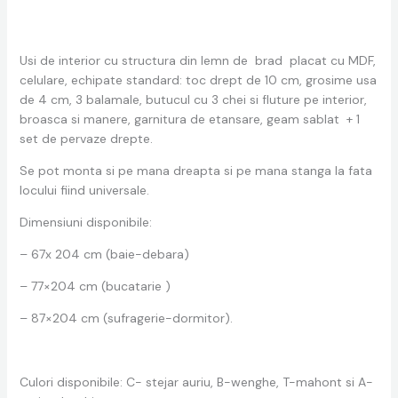
Usi de interior cu structura din lemn de brad placat cu MDF,
celulare, echipate standard: toc drept de 10 cm, grosime usa
de 4 cm, 3 balamale, butucul cu 3 chei si fluture pe interior,
broasca si manere, garnitura de etansare, geam sablat + 1
set de pervaze drepte.
Se pot monta si pe mana dreapta si pe mana stanga la fata
locului fiind universale.
Dimensiuni disponibile:
– 67x 204 cm (baie-debara)
– 77×204 cm (bucatarie )
– 87×204 cm (sufragerie-dormitor).
Culori disponibile: C- stejar auriu, B-wenghe, T-mahont si A-