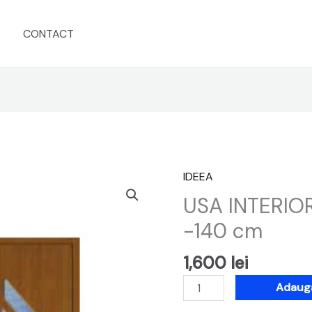
s
CONTACT
IDEEA
Cantitate
USA
USA INTERIO
INTERIOR
-140 cm
IDEEA
DUBLA
1,600
lei
203
-140
Adaugă
cm