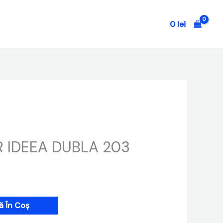
0
lei
R IDEEA DUBLA 203
 În Coș