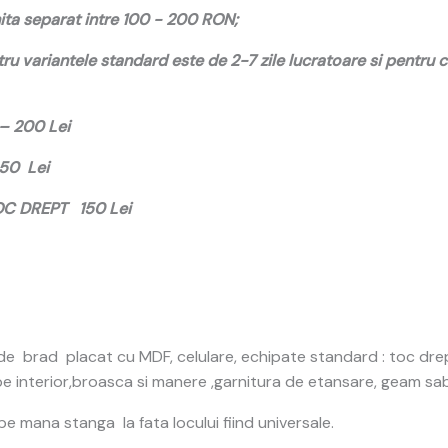
ta separat intre 100 - 200 RON;
u variantele standard este de 2-7 zile lucratoare si pentru
 – 200 Lei
250 Lei
TOC DREPT 150 Lei
n de brad placat cu MDF, celulare, echipate standard : toc dre
pe interior,broasca si manere ,garnitura de etansare, geam sa
 mana stanga la fata locului fiind universale.