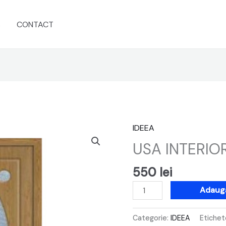
s
CONTACT
IDEEA
Cantitate
USA
USA INTERIO
INTERIOR
IDEEA
550
lei
070
Adaugă
Categorie:
IDEEA
Etichet