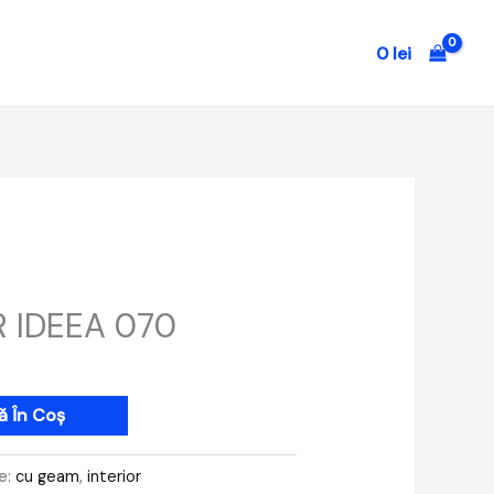
0
lei
R IDEEA 070
 În Coș
e:
cu geam
,
interior