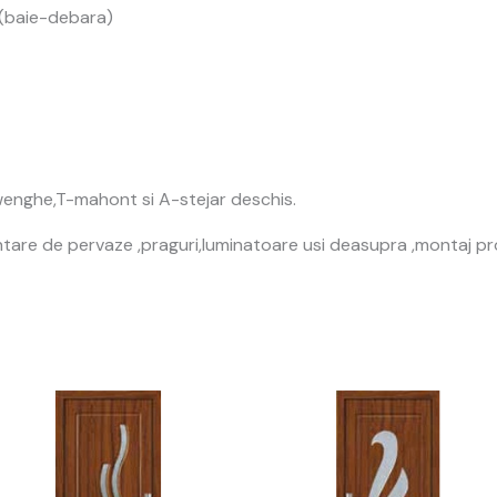
 (baie-debara)
B-wenghe,T-mahont si A-stejar deschis.
ntare de pervaze ,praguri,luminatoare usi deasupra ,montaj pro