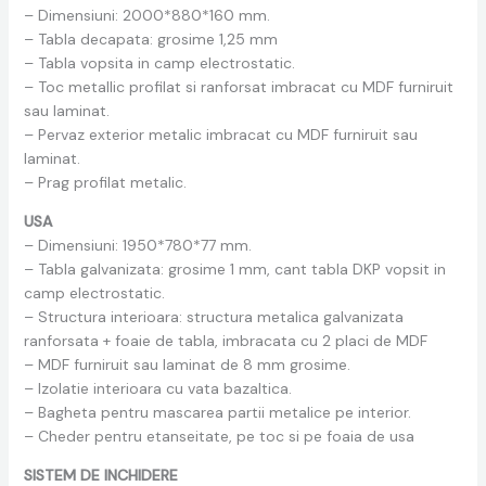
– Dimensiuni: 2000*880*160 mm.
– Tabla decapata: grosime 1,25 mm
– Tabla vopsita in camp electrostatic.
– Toc metallic profilat si ranforsat imbracat cu MDF furniruit
sau laminat.
– Pervaz exterior metalic imbracat cu MDF furniruit sau
laminat.
– Prag profilat metalic.
USA
– Dimensiuni: 1950*780*77 mm.
– Tabla galvanizata: grosime 1 mm, cant tabla DKP vopsit in
camp electrostatic.
– Structura interioara: structura metalica galvanizata
ranforsata + foaie de tabla, imbracata cu 2 placi de MDF
– MDF furniruit sau laminat de 8 mm grosime.
– Izolatie interioara cu vata bazaltica.
– Bagheta pentru mascarea partii metalice pe interior.
– Cheder pentru etanseitate, pe toc si pe foaia de usa
SISTEM DE INCHIDERE